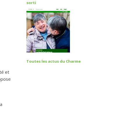
sorti
Toutes les actus du Charme
té et
ropose
la