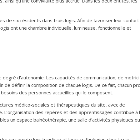
 ainsi qu’une convivialité plus accrue. Dans les deux entités, les
es de six résidents dans trois logis. Afin de favoriser leur confort
ogis ont une chambre individuelle, lumineuse, fonctionnelle et
t le degré d’autonomie. Les capacités de communication, de motrici
n de définir la composition de chaque logis. De ce fait, chacun p
 besoins des personnes accueillies qui le composent.
uctures médico-sociales et thérapeutiques du site, avec de
ge. L’organisation des repères et des apprentissages contribue à 
bles un espace balnéothérapie, une salle d’activités physiques ou
e en compte leur handicap et leurs pathologies dans la vie