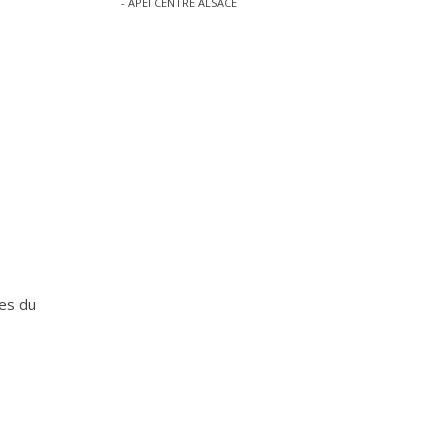
- APEI CENTRE ALSACE
les du