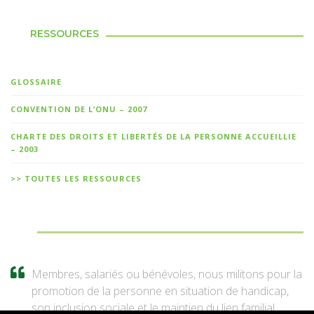
RESSOURCES
GLOSSAIRE
CONVENTION DE L’ONU – 2007
CHARTE DES DROITS ET LIBERTÉS DE LA PERSONNE ACCUEILLIE
– 2003
>> TOUTES LES RESSOURCES
Membres, salariés ou bénévoles, nous militons pour la
promotion de la personne en situation de handicap,
son inclusion sociale et le maintien du lien familial.